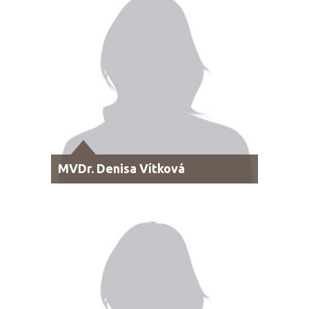
MVDr. Denisa Vítková