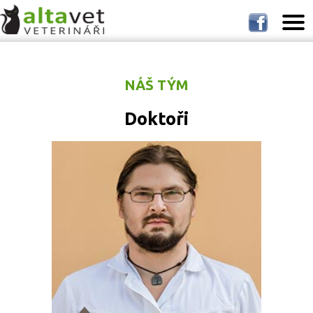
NÁŠ TÝM
Doktoři